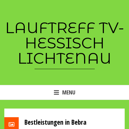
Skip
to
content
LAUFTREFF TV-
HESSISCH
LICHTENAU
MENU
Bestleistungen in Bebra