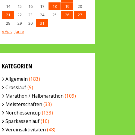
14
15
16
17
18
19
20
21
22
23
24
25
26
27
28
29
30
31
« Apr.
Juni »
KATEGORIEN
Allgemein
(183)
Crosslauf
(9)
Marathon / Halbmarathon
(109)
Meisterschaften
(33)
Nordhessencup
(133)
Sparkassenlauf
(10)
Vereinsaktivitäten
(48)