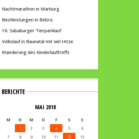
Nachtmarathon in Marburg
Bestleistungen in Bebra
16. Sababurger Tierparklauf
Volkslauf in Baunatal mit viel Hitze
Wanderung des Kinderlauftreffs
BERICHTE
MAI 2018
M
D
M
D
F
S
S
1
2
3
4
5
6
7
8
9
10
11
12
13