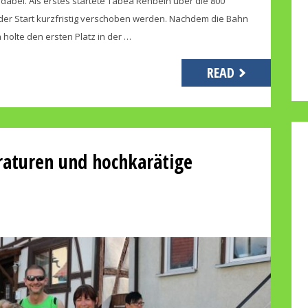
dabei. Als erstes startete Tabea Rehbein über die 800
er Start kurzfristig verschoben werden. Nachdem die Bahn
holte den ersten Platz in der …
READ
aturen und hochkarätige