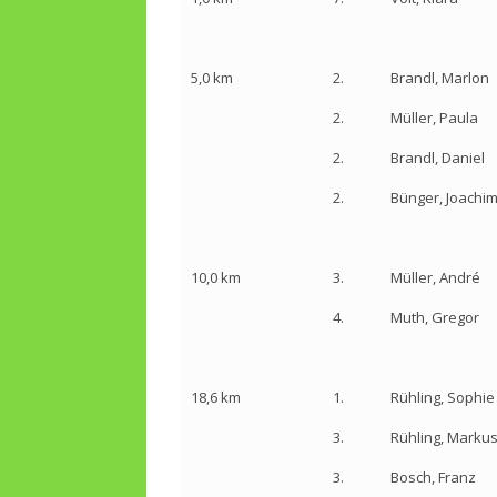
5,0 km
2.
Brandl, Marlon
2.
Müller, Paula
2.
Brandl, Daniel
2.
Bünger, Joachi
10,0 km
3.
Müller, André
4.
Muth, Gregor
18,6 km
1.
Rühling, Sophie
3.
Rühling, Marku
3.
Bosch, Franz