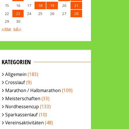
15
16
17
18
19
20
21
22
23
24
25
26
27
28
29
30
« Mai
Juli »
KATEGORIEN
Allgemein
(183)
Crosslauf
(9)
Marathon / Halbmarathon
(109)
Meisterschaften
(33)
Nordhessencup
(133)
Sparkassenlauf
(10)
Vereinsaktivitäten
(48)