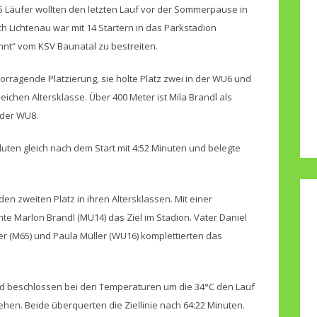
5 Läufer wollten den letzten Lauf vor der Sommerpause in
 Lichtenau war mit 14 Startern in das Parkstadion
nt“ vom KSV Baunatal zu bestreiten.
orragende Platzierung, sie holte Platz zwei in der WU6 und
leichen Altersklasse. Über 400 Meter ist Mila Brandl als
 der WU8.
nbluten gleich nach dem Start mit 4:52 Minuten und belegte
den zweiten Platz in ihren Altersklassen. Mit einer
hte Marlon Brandl (MU14) das Ziel im Stadion. Vater Daniel
ger (M65) und Paula Müller (WU16) komplettierten das
ld beschlossen bei den Temperaturen um die 34°C den Lauf
en. Beide überquerten die Ziellinie nach 64:22 Minuten.