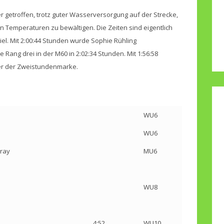
ter getroffen, trotz guter Wasserversorgung auf der Strecke,
 Temperaturen zu bewältigen. Die Zeiten sind eigentlich
l. Mit 2:00:44 Stunden wurde Sophie Rühling
 Rang drei in der M60 in 2:02:34 Stunden. Mit 1:56:58
er der Zweistundenmarke.
WU6
WU6
iray
MU6
WU8
4:52
WU10