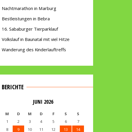
Nachtmarathon in Marburg
Bestleistungen in Bebra
16. Sababurger Tierparklauf
Volkslauf in Baunatal mit viel Hitze
Wanderung des Kinderlauftreffs
BERICHTE
JUNI 2026
M
D
M
D
F
S
S
1
2
3
4
5
6
7
8
9
10
11
12
13
14