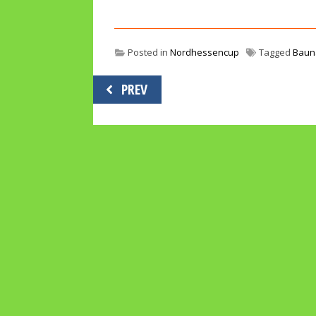
Posted in
Nordhessencup
Tagged
Baun
Beitragsnavigation
PREV