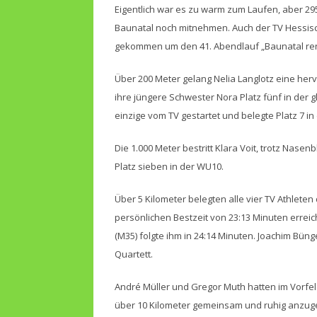
Eigentlich war es zu warm zum Laufen, aber 29
Baunatal noch mitnehmen. Auch der TV Hessisch
gekommen um den 41. Abendlauf „Baunatal ren
Über 200 Meter gelang Nelia Langlotz eine herv
ihre jüngere Schwester Nora Platz fünf in der g
einzige vom TV gestartet und belegte Platz 7 in
Die 1.000 Meter bestritt Klara Voit, trotz Nase
Platz sieben in der WU10.
Über 5 Kilometer belegten alle vier TV Athleten 
persönlichen Bestzeit von 23:13 Minuten erreic
(M35) folgte ihm in 24:14 Minuten. Joachim Bün
Quartett.
André Müller und Gregor Muth hatten im Vorfe
über 10 Kilometer gemeinsam und ruhig anzugeh